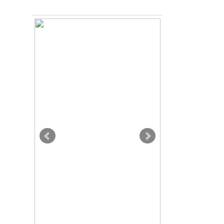
【ゴールデンハンター】
ヘルス(マット/名古屋駅周辺)
TEL.052-586-5507